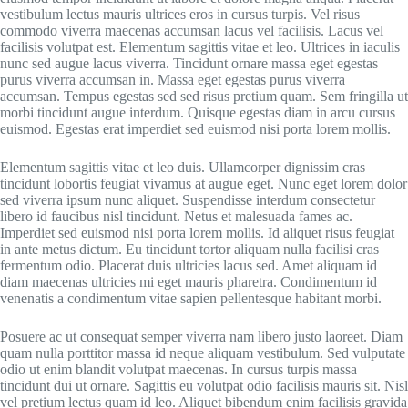
vestibulum lectus mauris ultrices eros in cursus turpis. Vel risus
commodo viverra maecenas accumsan lacus vel facilisis. Lacus vel
facilisis volutpat est. Elementum sagittis vitae et leo. Ultrices in iaculis
nunc sed augue lacus viverra. Tincidunt ornare massa eget egestas
purus viverra accumsan in. Massa eget egestas purus viverra
accumsan. Tempus egestas sed sed risus pretium quam. Sem fringilla ut
morbi tincidunt augue interdum. Quisque egestas diam in arcu cursus
euismod. Egestas erat imperdiet sed euismod nisi porta lorem mollis.
Elementum sagittis vitae et leo duis. Ullamcorper dignissim cras
tincidunt lobortis feugiat vivamus at augue eget. Nunc eget lorem dolor
sed viverra ipsum nunc aliquet. Suspendisse interdum consectetur
libero id faucibus nisl tincidunt. Netus et malesuada fames ac.
Imperdiet sed euismod nisi porta lorem mollis. Id aliquet risus feugiat
in ante metus dictum. Eu tincidunt tortor aliquam nulla facilisi cras
fermentum odio. Placerat duis ultricies lacus sed. Amet aliquam id
diam maecenas ultricies mi eget mauris pharetra. Condimentum id
venenatis a condimentum vitae sapien pellentesque habitant morbi.
Posuere ac ut consequat semper viverra nam libero justo laoreet. Diam
quam nulla porttitor massa id neque aliquam vestibulum. Sed vulputate
odio ut enim blandit volutpat maecenas. In cursus turpis massa
tincidunt dui ut ornare. Sagittis eu volutpat odio facilisis mauris sit. Nisl
vel pretium lectus quam id leo. Aliquet bibendum enim facilisis gravida